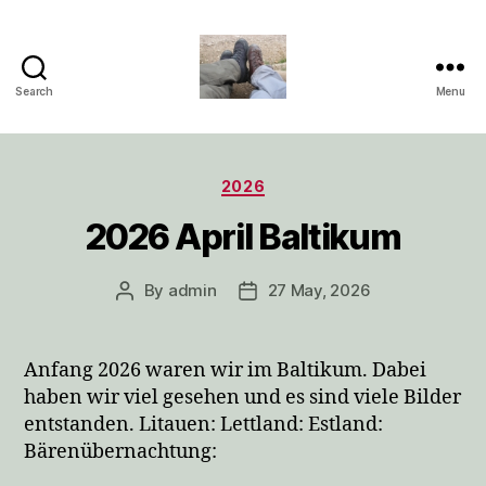
Search
Menu
Unser
Leinen
Categories
los
2026
und
2026 April Baltikum
weg
By
admin
27 May, 2026
Post
Post
Blog
author
date
Anfang 2026 waren wir im Baltikum. Dabei
haben wir viel gesehen und es sind viele Bilder
entstanden. Litauen: Lettland: Estland:
Bärenübernachtung: